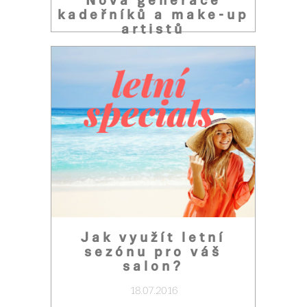
Nová generace
kadeřníků a make-up
artistů
07.11.2016
Jak využít letní
sezónu pro váš
salon?
18.07.2016