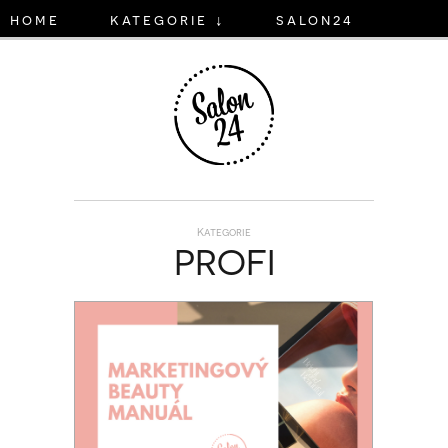
home
kategorie ↓
salon24
Kategorie
PROFI