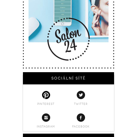
SOCIÁLNÍ SÍTĚ
PINTEREST
TWITTER
INSTAGRAM
FACEBOOK