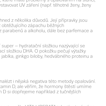
stavovat UV záření (např. těhotné ženy, ženy
ned z několika důvodů. Její přípravky jsou
ez obtěžujícího zápachu běžných
z parabenů a alkoholu, dále bez parfemace a
í super – hydratační složkou nazývající se
ací složkou DHA. O pokožku pečují výtažky
jablka, ginkgo biloby, hedvábného proteinu a
 nalézt i nějaká negativa této metody opalování.
itamin D, ale věřím, že hormony štěstí umíme
min D si dopřejeme například z tučnějších