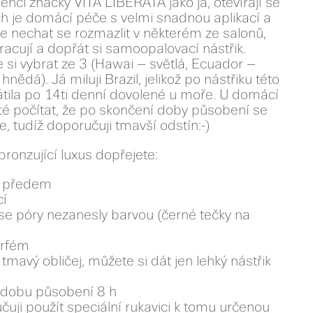
nci značky VITA LIBERATA jako já, otevírají se
h je domácí péče s velmi snadnou aplikací a
e nechat se rozmazlit v některém ze salonů,
acují a dopřát si samoopalovací nástřik.
si vybrat ze 3 (Hawai – světlá, Ecuador –
ědá). Já miluji Brazil, jelikož po nástřiku této
átila po 14ti denní dovolené u moře. U domácí
žité počítat, že po skončení doby působení se
, tudíž doporučuji tmavší odstín:-)
bronzující luxus dopřejete:
ny předem
cí
se póry nezanesly barvou (černé tečky na
arfém
tmavý obličej, můžete si dát jen lehký nástřik
 dobu působení 8 h
uji použít speciální rukavici k tomu určenou