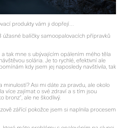
vací produkty vám ji dopřejí…
 3 úžasné balíčky samoopalovacích přípravků
i a tak mne s ubývajícím opálením mého těla
štěvou solária. Je to rychlé, efektivní ale
pomínám kdy jsem jej naposledy navštívila, tak
a minulostí? Asi mi dáte za pravdu, ale okolo
la více zajímat o své zdraví a s tím jsou
o bronz“, ale ne škodlivý.
zově zářící pokožce jsem si naplnila procesem
s, které máte problémy s opalováním na slunci,