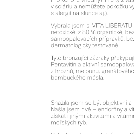
v soláriu a nemůžete pokožku vy
s alergií na slunce aj.).
Vybrala jsem si VITA LIBERATU h
netoxické, z 80 % organické, b
samoopalovacích přípravků, be
dermatologicky testované.
Tyto bronzující zázraky překypuj
Pentavitin a aktivní samoopalov
z hroznů, melounu, granátového 
bambuckého másla.
Snažila jsem se být objektivní a
Našla jsem dvě – endorfiny a v
získat i jinými aktivitami a vita
mořských ryb.