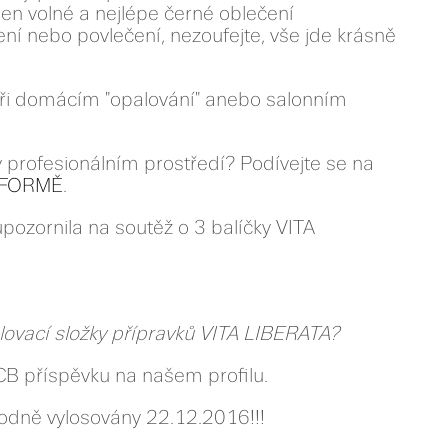
 jen volné a nejlépe černé oblečení
ní nebo povlečení, nezoufejte, vše jde krásně
při domácím "opalování" anebo salonním
v profesionálním prostředí? Podívejte se na
TFORMĚ
.
pozornila na soutěž o 3 balíčky VITA
lovací složky přípravků VITA LIBERATA?
B příspěvku na našem profilu.
dně vylosovány 22.12.2016!!!