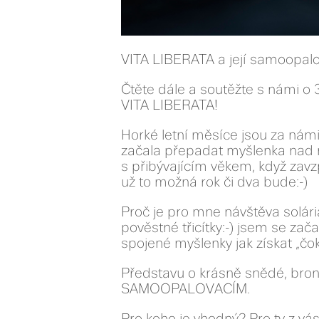
VITA LIBERATA a její samoopalo
Čtěte dále a soutěžte s námi o
VITA LIBERATA!
Horké letní měsíce jsou za nám
začala přepadat myšlenka nad náv
s přibývajícím věkem, když zavz
už to možná rok či dva bude:-)
Proč je pro mne návštěva solári
pověstné třicítky:-) jsem se zača
spojené myšlenky jak získat „čok
Představu o krásně snědé, bron
SAMOOPALOVACÍM.
Pro koho je vhodný? Pro ty z vá