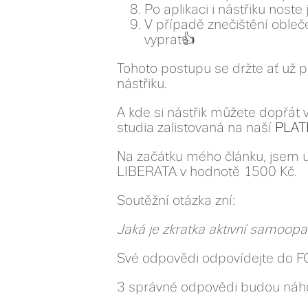
Po aplikaci i nástřiku noste
V případě znečištění obleče
vyprat👍
Tohoto postupu se držte ať už 
nástřiku.
A kde si nástřik můžete dopřát 
studia zalistovaná na naší
PLA
Na začátku mého článku, jsem u
LIBERATA v hodnotě 1500 Kč.
Soutěžní otázka zní:
Jaká je zkratka aktivní samoopa
Své odpovědi odpovídejte do FC
3 správné odpovědi budou náho