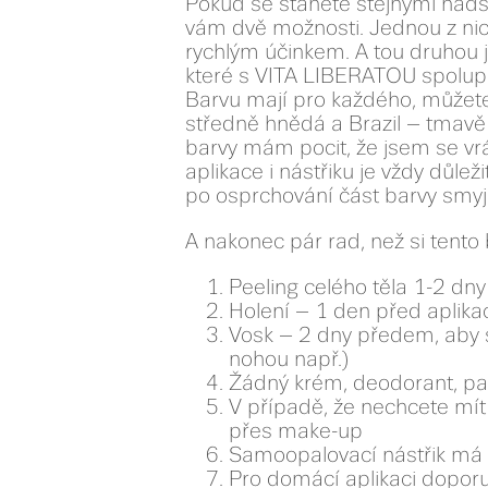
Pokud se stanete stejnými nadše
vám dvě možnosti. Jednou z nic
rychlým účinkem. A tou druhou j
které s VITA LIBERATOU spolupr
Barvu mají pro každého, můžete 
středně hnědá a Brazil – tmavě hn
barvy mám pocit, že jsem se vr
aplikace i nástřiku je vždy důle
po osprchování část barvy smyje
A nakonec pár rad, než si tento 
Peeling celého těla 1-2 d
Holení – 1 den před aplika
Vosk – 2 dny předem, aby 
nohou např.)
Žádný krém, deodorant, p
V případě, že nechcete mít 
přes make-up
Samoopalovací nástřik má
Pro domácí aplikaci doporuč