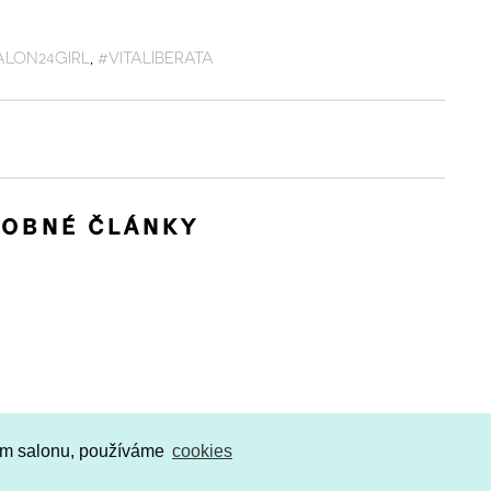
ALON24GIRL
,
#VITALIBERATA
OBNÉ ČLÁNKY
ím salonu, používáme
cookies