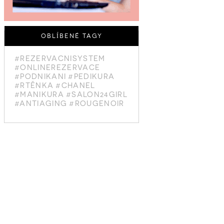
OBLÍBENÉ TAGY
#REZERVACNISYSTEM
#ONLINEREZERVACE
#PODNIKANI
#PEDIKURA
#RTĚNKA
#CHANEL
#MANIKURA
#SALON24GIRL
#ANTIAGING
#ROUGENOIR