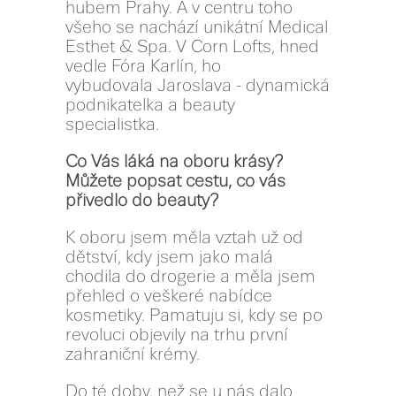
hubem Prahy. A v centru toho
všeho se nachází unikátní Medical
Esthet & Spa. V Corn Lofts, hned
vedle Fóra Karlín, ho
vybudovala Jaroslava - dynamická
podnikatelka a beauty
specialistka.
Co Vás láká na oboru krásy?
Můžete popsat cestu, co vás
přivedlo do beauty?
K oboru jsem měla vztah už od
dětství, kdy jsem jako malá
chodila do drogerie a měla jsem
přehled o veškeré nabídce
kosmetiky. Pamatuju si, kdy se po
revoluci objevily na trhu první
zahraniční krémy.
Do té doby, než se u nás dalo