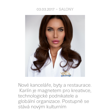
03.03.2017 -
SALONY
Nové kanceláře, byty a restaurace.
Karlín je magnetem pro kreativce,
technologické podnikatele a
globální organizace. Postupně se
stává novým kulturním