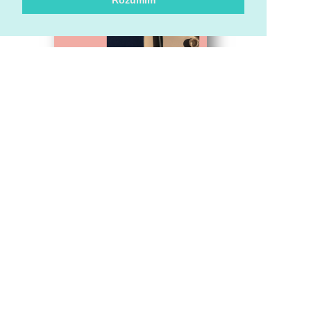
Rozumím
13 ZPŮSOBŮ JAK
VÁM POMŮŽE
MARKETINGOVÝ
MANUÁL
INSTAGRAM SPOUŠTÍ
NOVOU FUNKCI