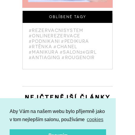
OBLÍBENÉ TAGY
#REZERVACNISYSTEM
#ONLINEREZERVACE
#PODNIKANI
#PEDIKURA
#RTĚNKA
#CHANEL
#MANIKURA
#SALON24GIRL
#ANTIAGING
#ROUGENOIR
NEJČTENĚJŠÍ ČLÁNKY
Aby Vám na našem webu bylo příjemně jako
v tom nejlepším salonu, používáme
cookies