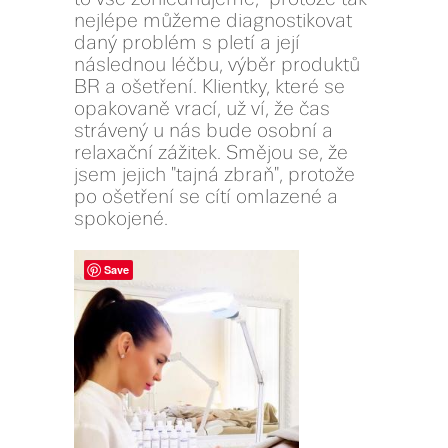
nejlépe můžeme diagnostikovat
daný problém s pletí a její
následnou léčbu, výběr produktů
BR a ošetření. Klientky, které se
opakovaně vrací, už ví, že čas
strávený u nás bude osobní a
relaxační zážitek. Smějou se, že
jsem jejich "tajná zbraň", protože
po ošetření se cítí omlazené a
spokojené.
Save