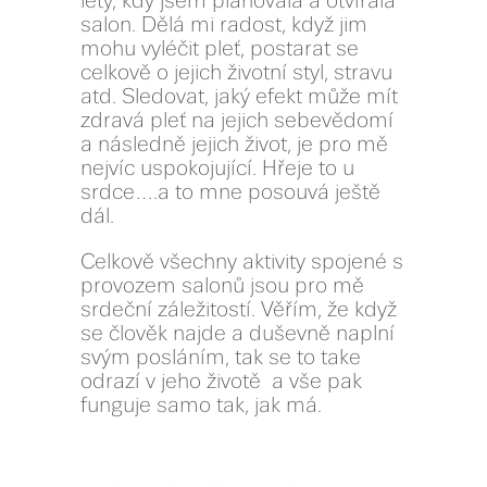
lety, kdy jsem plánovala a otvírala
salon. Dělá mi radost, když jim
mohu vyléčit pleť, postarat se
celkově o jejich životní styl, stravu
atd. Sledovat, jaký efekt může mít
zdravá pleť na jejich sebevědomí
a následně jejich život, je pro mě
nejvíc uspokojující. Hřeje to u
srdce….a to mne posouvá ještě
dál.
Celkově všechny aktivity spojené s
provozem salonů jsou pro mě
srdeční záležitostí. Věřím, že když
se člověk najde a duševně naplní
svým posláním, tak se to take
odrazí v jeho životě a vše pak
funguje samo tak, jak má.