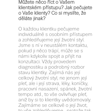
Můžete něco říct o Vašem
klientském přístupu? Jak pečujete
o Vaše klienty? Co si myslíte, že
děláte jinak?
O každou klientku pečujeme
individuálně s osobním přístupem
a zohledňujeme její životní styl.
Jsme s ní v neustálém kontaktu,
pokud ji něco trápí, může se s
námi kdykoliv spojit a přijít na
konzultaci. Vždy provedem
diagnostiku a podrobný rozbor
stavu klientky. Zajímá nás její
celkový životní styl, ne jenom její
pleť, ale i její strava, léky, koníčky,
pracovní nasazení, spánek, životní
tempo atd., to vše ovlivňuje pleť,
aniž by si to klientky uvědomovaly.
Zajímáme se celkově o její život,
to vše zohledňujeme, protože tak