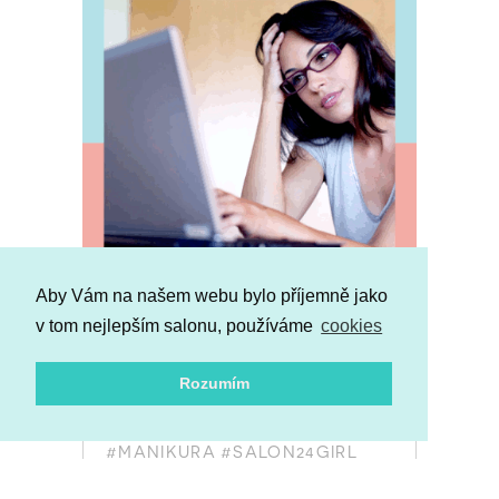
Aby Vám na našem webu bylo příjemně jako
OBLÍBENÉ TAGY
v tom nejlepším salonu, používáme
cookies
#REZERVACNISYSTEM
Rozumím
#ONLINEREZERVACE
#PODNIKANI
#PEDIKURA
#RTĚNKA
#CHANEL
#MANIKURA
#SALON24GIRL
#ANTIAGING
#ROUGENOIR