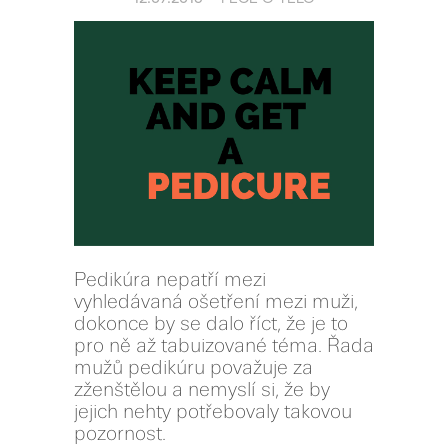
Pedikúra nepatří mezi
vyhledávaná ošetření mezi muži,
dokonce by se dalo říct, že je to
pro ně až tabuizované téma. Řada
mužů pedikúru považuje za
zženštělou a nemyslí si, že by
jejich nehty potřebovaly takovou
pozornost.