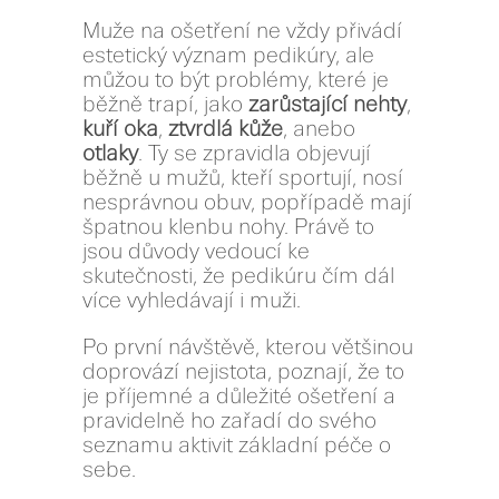
Muže na ošetření ne vždy přivádí
estetický význam pedikúry, ale
můžou to být problémy, které je
běžně trapí, jako
zarůstající nehty
,
kuří oka
,
ztvrdlá kůže
, anebo
otlaky
. Ty se zpravidla objevují
běžně u mužů, kteří sportují, nosí
nesprávnou obuv, popřípadě mají
špatnou klenbu nohy. Právě to
jsou důvody vedoucí ke
skutečnosti, že pedikúru čím dál
více vyhledávají i muži.
Po první návštěvě, kterou většinou
doprovází nejistota, poznají, že to
je příjemné a důležité ošetření a
pravidelně ho zařadí do svého
seznamu aktivit základní péče o
sebe.