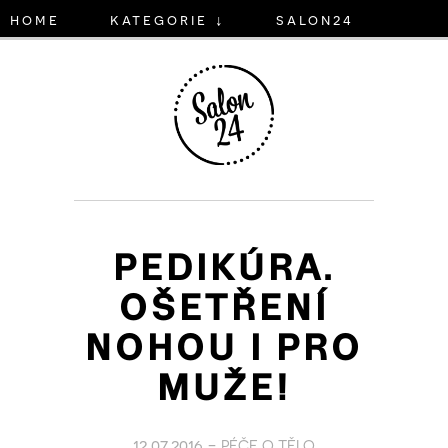
home
kategorie ↓
salon24
PEDIKÚRA.
OŠETŘENÍ
NOHOU I PRO
MUŽE!
12.07.2016 -
PÉČE O TĚLO