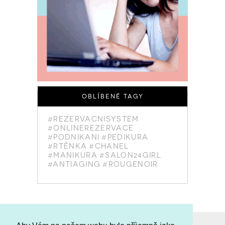
OBLÍBENÉ TAGY
#REZERVACNISYSTEM
#ONLINEREZERVACE
#PODNIKANI
#PEDIKURA
#RTĚNKA
#CHANEL
#MANIKURA
#SALON24GIRL
#ANTIAGING
#ROUGENOIR