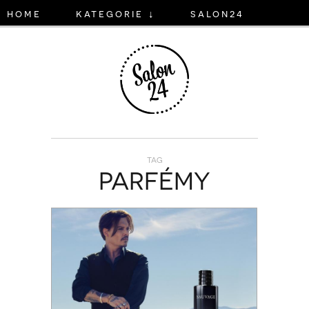
home
kategorie ↓
salon24
TAG
PARFÉMY