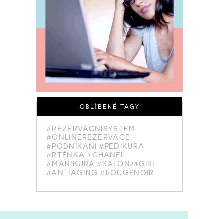
OBLÍBENÉ TAGY
#REZERVACNISYSTEM
#ONLINEREZERVACE
#PODNIKANI
#PEDIKURA
#RTĚNKA
#CHANEL
#MANIKURA
#SALON24GIRL
#ANTIAGING
#ROUGENOIR