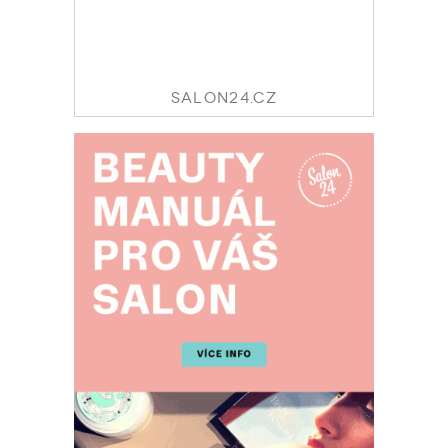
SALON24.CZ