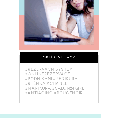
OBLÍBENÉ TAGY
#REZERVACNISYSTEM
#ONLINEREZERVACE
#PODNIKANI
#PEDIKURA
#RTĚNKA
#CHANEL
#MANIKURA
#SALON24GIRL
#ANTIAGING
#ROUGENOIR