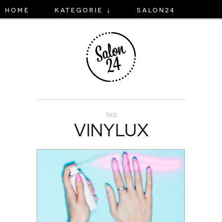
home
kategorie ↓
salon24
TAG
VINYLUX