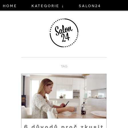
home
kategorie ↓
salon24
TAG
6 důvodů proč zkusit