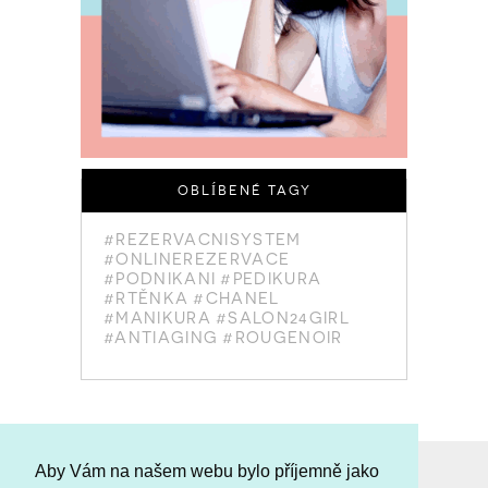
OBLÍBENÉ TAGY
#REZERVACNISYSTEM
#ONLINEREZERVACE
#PODNIKANI
#PEDIKURA
#RTĚNKA
#CHANEL
#MANIKURA
#SALON24GIRL
#ANTIAGING
#ROUGENOIR
Aby Vám na našem webu bylo příjemně jako