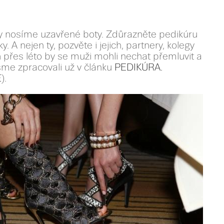
kdy nosíme uzavřené boty. Zdůrazněte pedikúru
. A nejen ty, pozvěte i jejich, partnery, kolegy
oň přes léto by se muži mohli nechat přemluvit a
jsme zpracovali už v článku
PEDIKÚRA.
E
).