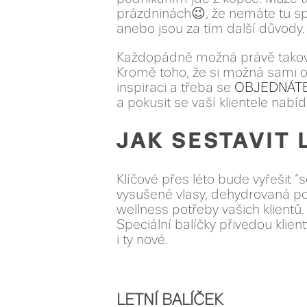
prázdninách😉, že nemáte tu sp
anebo jsou za tím další důvody.
Každopádně možná právě takový v
Kromě toho, že si možná sami o
inspiraci a třeba se
OBJEDNÁT
a pokusit se vaší klientele nabíd
JAK SESTAVIT 
Klíčové přes léto bude vyřešit “
vysušené vlasy, dehydrovaná po
wellness potřeby vašich klientů.
Speciální balíčky přivedou klien
i ty nové.
LETNÍ BALÍČEK