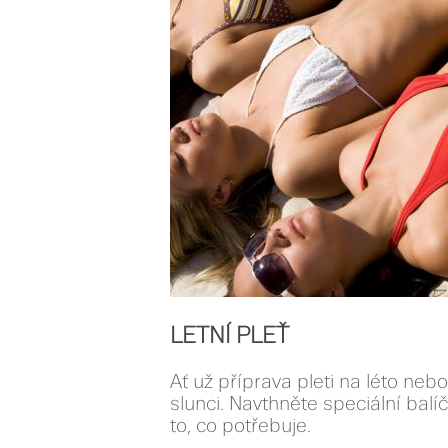
LETNÍ PLEŤ
Ať už příprava pleti na léto neb
slunci. Navthněte speciální balíč
to, co potřebuje.