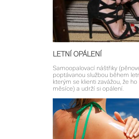
LETNÍ OPÁLENÍ
Samoopalovací náštřiky (pěnov
poptávanou službou během letn
kterým se klienti zavážou, že 
měsíce) a udrží si opálení.