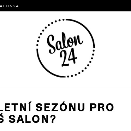
alon24
 LETNÍ SEZÓNU PRO
Š SALON?