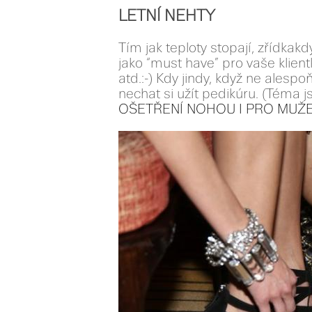
LETNÍ NEHTY
Tím jak teploty stopají, zřídka
jako “must have” pro vaše klientky
atd.:-) Kdy jindy, když ne alesp
nechat si užít pedikúru. (Téma 
OŠETŘENÍ NOHOU I PRO MUŽ