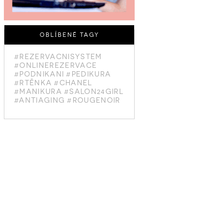
OBLÍBENÉ TAGY
#REZERVACNISYSTEM
#ONLINEREZERVACE
#PODNIKANI
#PEDIKURA
#RTĚNKA
#CHANEL
#MANIKURA
#SALON24GIRL
#ANTIAGING
#ROUGENOIR