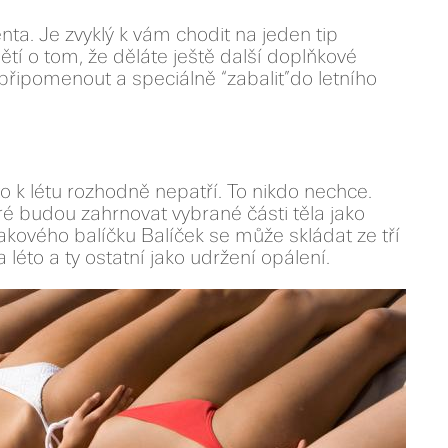
enta. Je zvyklý k vám chodit na jeden tip
í o tom, že děláte ještě další doplňkové
 připomenout a speciálně “zabalit”do letního
to k létu rozhodně nepatří. To nikdo nechce.
eré budou zahrnovat vybrané části těla jako
takového balíčku Balíček se může skládat ze tří
 léto a ty ostatní jako udržení opálení.