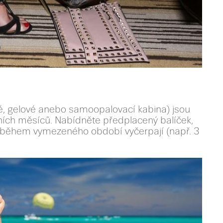
é, gelové anebo samoopalovací kabina) jsou
ích měsíců. Nabídněte předplacený balíček,
ho během vymezeného období vyčerpají (např. 3