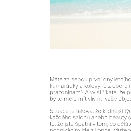
Máte za sebou první dny letního
kamarádky a kolegyně z oboru říka
prázdninám? A vy si říkáte, že p
by to mělo mít vliv na vaše obj
Situace je taková, že klidnější t
každého salonu anebo beauty s
to, že jste špatní v tom, co děl
podnikáním jde z kopce. Může to