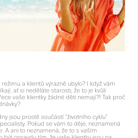
 režimu a klientů výrazně ubylo? I když vám
jí, ať si neděláte starosti, že to je kvůli
řece vaše klientky žádné děti nemají?! Tak proč
ednávky?
ýdny jsou prostě součástí “životního cyklu”
pecialisty. Pokud se vám to děje, neznamená
áte. A ani to neznamená, že to s vaším
 být opravdu tím, že vaše klientky jsou na