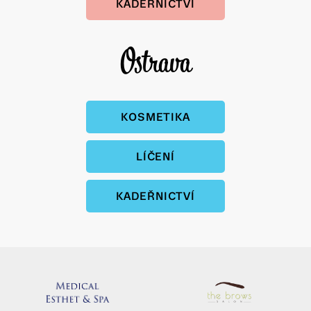
KADEŘNICTVÍ
Ostrava
KOSMETIKA
LÍČENÍ
KADEŘNICTVÍ