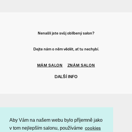
Nenašli jste svůj oblíbený salon?
Dejte nám o něm vědět, ať tu nechybí.
MÁM SALON
ZNÁM SALON
DALŠÍ INFO
f
t
i
p
Aby Vám na našem webu bylo příjemně jako
v tom nejlepším salonu, používáme
cookies