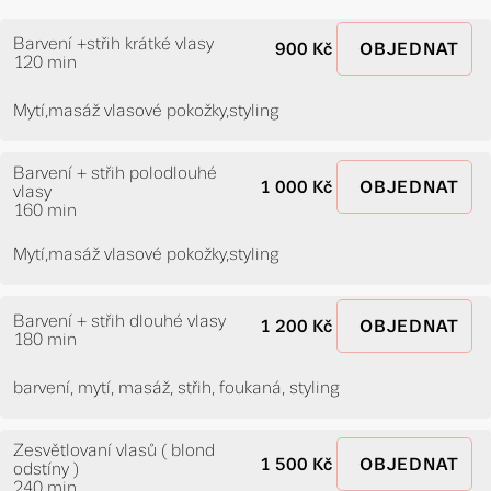
Barvení +střih krátké vlasy
900 Kč
OBJEDNAT
120 min
Mytí,masáž vlasové pokožky,styling
Barvení + střih polodlouhé
1 000 Kč
OBJEDNAT
vlasy
160 min
Mytí,masáž vlasové pokožky,styling
Barvení + střih dlouhé vlasy
1 200 Kč
OBJEDNAT
180 min
barvení, mytí, masáž, střih, foukaná, styling
Zesvětlovaní vlasů ( blond
1 500 Kč
OBJEDNAT
odstíny )
240 min