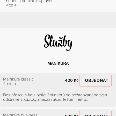
nohou s perfektní úpravou...
více +
Služby
MANIKÚRA
Manikúra classic
420 Kč
OBJEDNAT
45 min
Desinfekce rukou, opilování nehtů do požadovaného tvaru,
odstranění kůžičky, masáž rukou, leštění nehtů.
Manikúra business