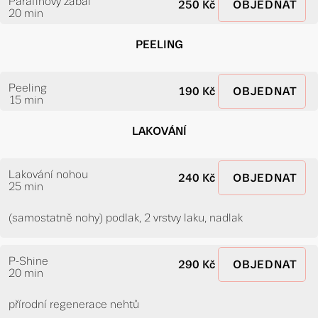
Parafínový zábal
250 Kč
OBJEDNAT
20 min
PEELING
Peeling
190 Kč
OBJEDNAT
15 min
LAKOVÁNÍ
Lakování nohou
240 Kč
OBJEDNAT
25 min
(samostatně nohy) podlak, 2 vrstvy laku, nadlak
P-Shine
290 Kč
OBJEDNAT
20 min
přírodní regenerace nehtů