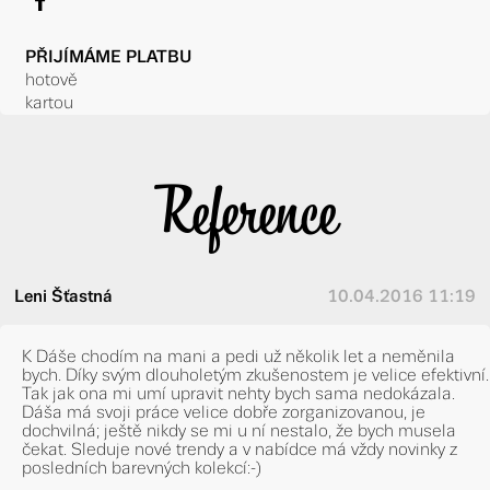
f
PŘIJÍMÁME PLATBU
hotově
kartou
Reference
Leni Šťastná
10.04.2016 11:19
K Dáše chodím na mani a pedi už několik let a neměnila
bych. Díky svým dlouholetým zkušenostem je velice efektivní.
Tak jak ona mi umí upravit nehty bych sama nedokázala.
Dáša má svoji práce velice dobře zorganizovanou, je
dochvilná; ještě nikdy se mi u ní nestalo, že bych musela
čekat. Sleduje nové trendy a v nabídce má vždy novinky z
posledních barevných kolekcí:-)