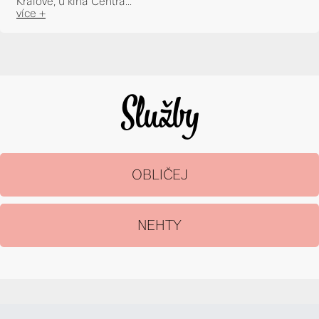
Králové, u kina Centrá...
více +
Služby
OBLIČEJ
NEHTY