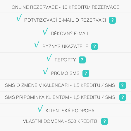
ONLINE REZERVACE - 10 KREDITŮ/ REZERVACE
y
POTVRZOVACÍ E-MAIL O REZERVACI
?
y
DĚKOVNÝ E-MAIL
y
BYZNYS UKAZATELE
?
y
REPORTY
?
y
PROMO SMS
?
SMS O ZMĚNĚ V KALENDÁŘI - 1,5 KREDITU / SMS
?
SMS PŘIPOMÍNKA KLIENTŮM - 1,5 KREDITU / SMS
?
y
KLIENTSKÁ PODPORA
VLASTNÍ DOMÉNA - 500 KREDITŮ
?