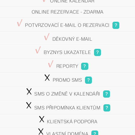
ONLINE KALENDÁŘ
ONLINE REZERVACE - ZDARMA
y
POTVRZOVACÍ E-MAIL O REZERVACI
?
y
DĚKOVNÝ E-MAIL
y
BYZNYS UKAZATELE
?
y
REPORTY
?
n
PROMO SMS
?
n
SMS O ZMĚNĚ V KALENDÁŘI
?
n
SMS PŘIPOMÍNKA KLIENTŮM
?
n
KLIENTSKÁ PODPORA
n
VLASTNÍ DOMÉNA
?