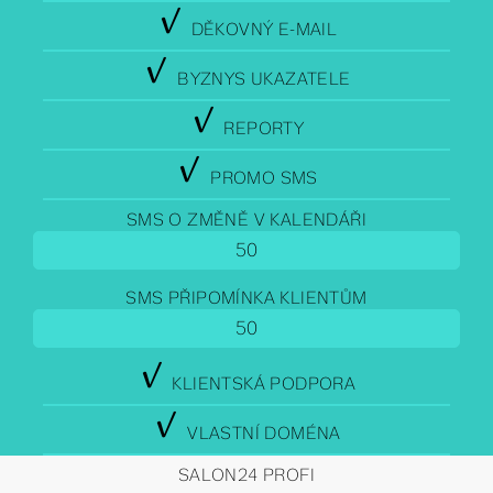
y
DĚKOVNÝ E-MAIL
y
BYZNYS UKAZATELE
y
REPORTY
y
PROMO SMS
SMS O ZMĚNĚ V KALENDÁŘI
SMS PŘIPOMÍNKA KLIENTŮM
y
KLIENTSKÁ PODPORA
y
VLASTNÍ DOMÉNA
SALON24 PROFI