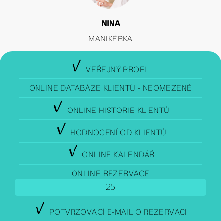
NINA
MANIKÉRKA
y
VEŘEJNÝ PROFIL
ONLINE DATABÁZE KLIENTŮ - NEOMEZENĚ
y
ONLINE HISTORIE KLIENTŮ
y
HODNOCENÍ OD KLIENTŮ
y
ONLINE KALENDÁŘ
ONLINE REZERVACE
y
POTVRZOVACÍ E-MAIL O REZERVACI