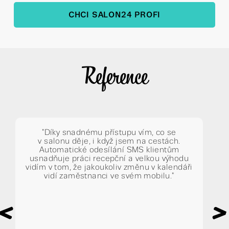
CHCI SALON24 PROFI
Reference
"Díky snadnému přístupu vím, co se
v salonu děje, i když jsem na cestách.
Automatické odesílání SMS klientům
usnadňuje práci recepční a velkou výhodu
vidím v tom, že jakoukoliv změnu v kalendáři
vidí zaměstnanci ve svém mobilu."
<
>