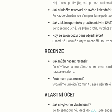
Nejdříve se podívejte, jestli potvrzovací em
Jak si uložím rezervaci do svého kalendáře?
Po každé objednávce Vám posíláme potvrzova
Jak získám upomínku prostřednictvím SMS
Je to jednoduché. Ve svém profilu vyplňte
Kdy se salon dozví o mé objednávce?
Okamžitě. Časové sloty v kalendáři jsou zob
RECENZE
Jak můžu napsat recenzi?
Po návštěvě salonu Vám zašleme email s odka
návštěvě salonu.
Proč mám psát recenzi?
Vytvaříme unikátní komunitu a její uživatel
VLASTNÍ ÚČET
Jak si vytvořím vlastní účet?
Je to jednoduché, jdetě do
ZDE
. Zde zadej