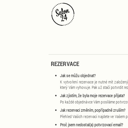
REZERVACE
Jak se můžu objednat?
K vytvoření rezervace je nutné mít založen
který Vám vyhovuje. Pak už stačí potvrdit r
Jak zjistím, že byla moje rezervace přijata?
Po každé objednávce Vám posíláme potvrzova
Jak rezervaci změním, popřípadně zruším?
Přehled Vašich rezervací najdete ve Vašem p
Proč jsem nedostal(a) potvrzovací email?