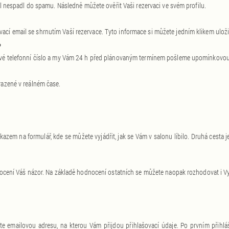
ail nespadl do spamu. Následně můžete ověřit Vaši rezervaci ve svém profilu.
cí email se shrnutím Vaší rezervace. Tyto informace si můžete jedním klikem uloži
?
 své telefonní číslo a my Vám 24 h před plánovaným termínem pošleme upomínkovo
razené v reálném čase.
zem na formulář, kde se můžete vyjádřit, jak se Vám v salonu líbilo. Druhá cesta 
é ocení Váš názor. Na základě hodnocení ostatních se můžete naopak rozhodovat i Vy
te emailovou adresu, na kterou Vám přijdou přihlašovací údaje. Po prvním přihláše