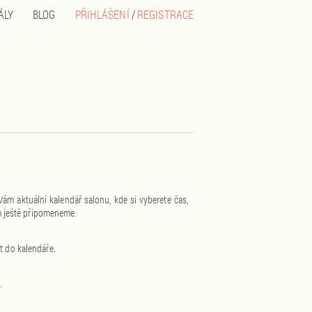
ÁLY
BLOG
PŘIHLÁŠENÍ
/
REGISTRACE
ám aktuální kalendář salonu, kde si vyberete čas,
ám ještě připomeneme.
t do kalendáře.
.