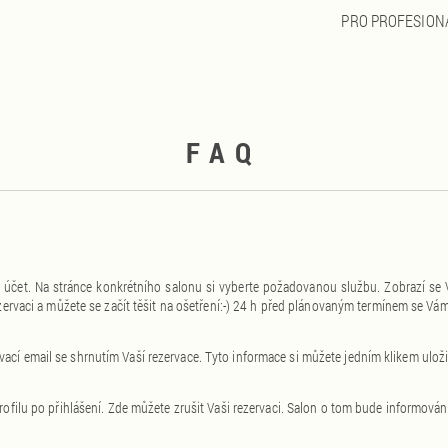
PRO PROFESION
FAQ
ý účet. Na stránce konkrétního salonu si vyberte požadovanou službu. Zobrazí se V
ezervaci a můžete se začít těšit na ošetření:-) 24 h před plánovaným termínem se V
cí email se shrnutím Vaší rezervace. Tyto informace si můžete jedním klikem uloži
rofilu po přihlášení. Zde můžete zrušit Vaši rezervaci. Salon o tom bude informován