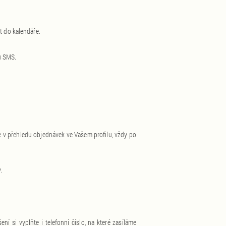
t do kalendáře.
u SMS.
je v přehledu objednávek ve Vašem profilu, vždy po
.
ní si vyplňte i telefonní číslo, na které zasíláme