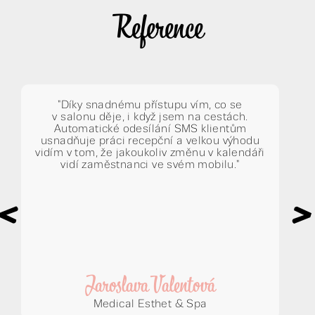
Reference
"Díky snadnému přístupu vím, co se
v salonu děje, i když jsem na cestách.
Automatické odesílání SMS klientům
usnadňuje práci recepční a velkou výhodu
vidím v tom, že jakoukoliv změnu v kalendáři
vidí zaměstnanci ve svém mobilu."
<
>
Jaroslava Valentová
Medical Esthet & Spa