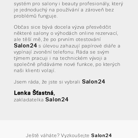
systém pro salony i beauty profesionály, který
je jednoduchý na používání a zároveň bez
problémů funguje.
Občas sice bývá docela výzva přesvědčit
některé salony o výhodách online rezervací,
ale těší mě, že po prvním otestování
Salon24
s úlevou zahazují papírové diáře a
vypínají zvonění telefonu. Ráda se svým
týmem pracuji i na technickém vývoji a
společně přidáváme nové funkce, po kterých
naši klienti volají.
Salon24
Jsem ráda, že jste si vybrali
Lenka Šťastná
,
Salon24
zakladatelka
Ještě váháte? Vyzkoušejte
Salon24