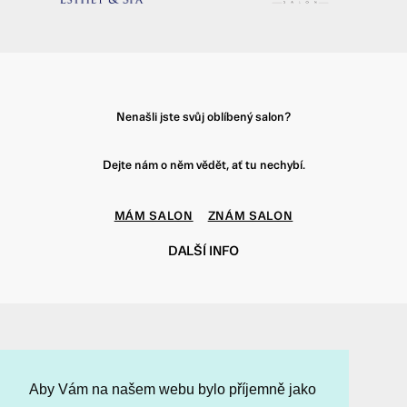
Nenašli jste svůj oblíbený salon?
Dejte nám o něm vědět, ať tu nechybí.
MÁM SALON
ZNÁM SALON
DALŠÍ INFO
f
t
i
p
Aby Vám na našem webu bylo příjemně jako