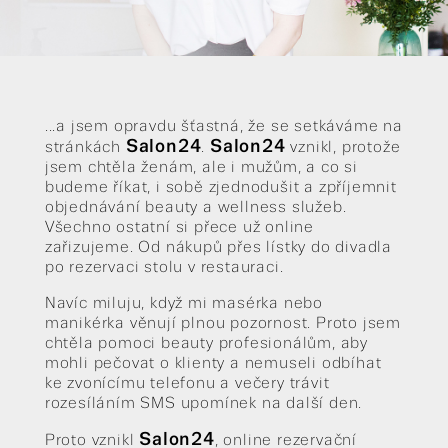
...a jsem opravdu šťastná, že se setkáváme na
Salon24
Salon24
stránkách
.
vznikl, protože
jsem chtěla ženám, ale i mužům, a co si
budeme říkat, i sobě zjednodušit a zpříjemnit
objednávání beauty a wellness služeb.
Všechno ostatní si přece už online
zařizujeme. Od nákupů přes lístky do divadla
po rezervaci stolu v restauraci.
Navíc miluju, když mi masérka nebo
manikérka věnují plnou pozornost. Proto jsem
chtěla pomoci beauty profesionálům, aby
mohli pečovat o klienty a nemuseli odbíhat
ke zvonícímu telefonu a večery trávit
rozesíláním SMS upomínek na další den.
Salon24
Proto vznikl
, online rezervační