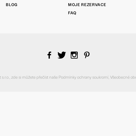
BLOG
MOJE REZERVACE
FAQ
f
t
i
p
r.o., zde si můžete přečíst naše
Podmínky ochrany soukromí
,
Všeobecné ob