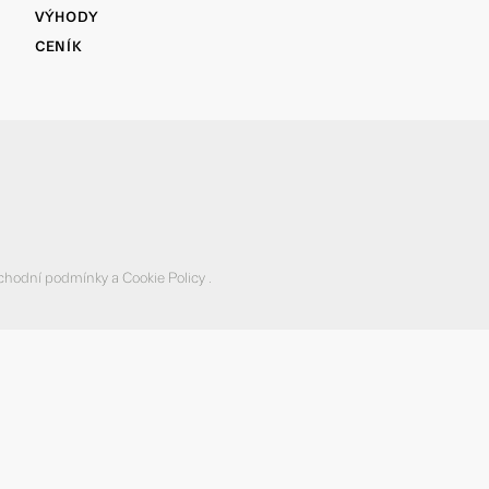
VÝHODY
CENÍK
chodní podmínky
a
Cookie Policy
.