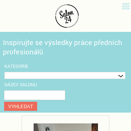
Inspirujte se výsledky práce předních
profesionálů
KATEGORIE
NÁZEV SALONU
VYHLEDAT