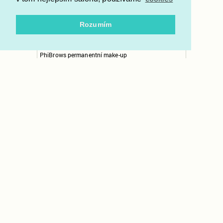
Rozumím
PhiBrows permanentní make-up
Studio B7 Praha 4, Batelovská 1207/7, Michle
PhiBrows permanentní make-up
Studio B7 Praha 4, Batelovská 1207/7, Michle