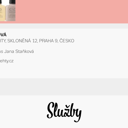
OVÁ
Y, SKLONĚNÁ 12, PRAHA 9, ČESKO
ás Jana Staňková
hty.cz
Služby