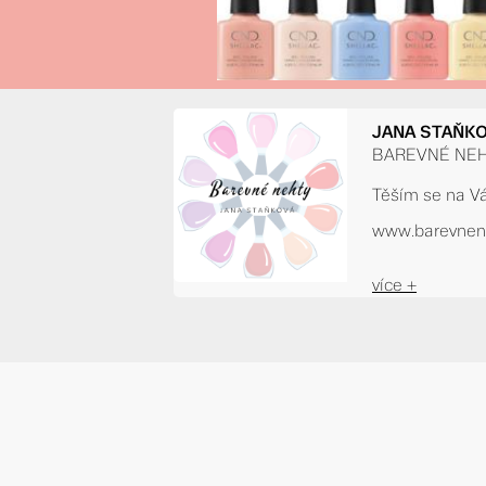
JANA STAŇK
BAREVNÉ NEHT
Těším se na V
www.barevnene
více +