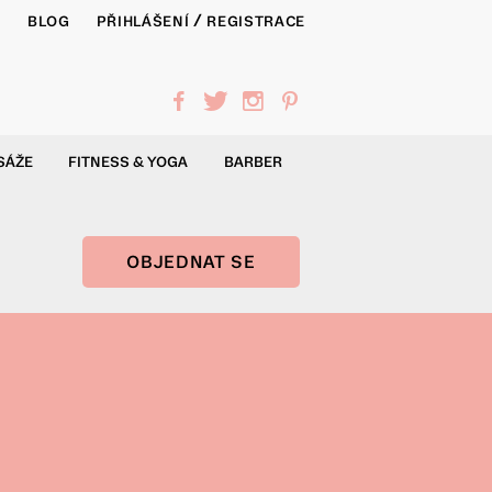
/
Y
BLOG
PŘIHLÁŠENÍ
REGISTRACE
f
t
i
p
SÁŽE
FITNESS & YOGA
BARBER
OBJEDNAT SE