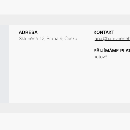
ADRESA
KONTAKT
Skloněná 12, Praha 9, Česko
jana@barevneneht
PŘIJÍMÁME PLA
hotově