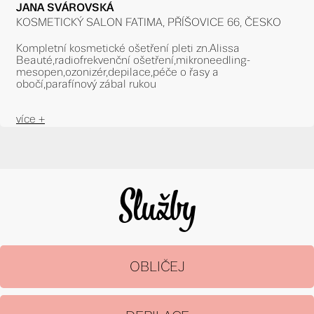
JANA SVÁROVSKÁ
KOSMETICKÝ SALON FATIMA, PŘÍŠOVICE 66, ČESKO
Kompletní kosmetické ošetření pleti zn.Alissa
Beauté,radiofrekvenční ošetření,mikroneedling-
mesopen,ozonizér,depilace,péče o řasy a
obočí,parafínový zábal rukou
více +
Služby
OBLIČEJ