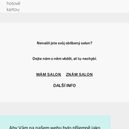
hotově
kartou
Nenašli jste svůj oblíbený salon?
Dejte nám o něm vědět, ať tu nechybí.
MÁM SALON
ZNÁM SALON
DALŠÍ INFO
f
t
i
p
Aby Vám na našem webu bylo příjemně jako