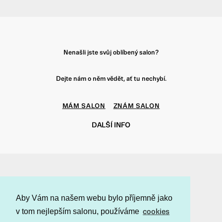
Nenašli jste svůj oblíbený salon?
Dejte nám o něm vědět, ať tu nechybí.
MÁM SALON
ZNÁM SALON
DALŠÍ INFO
f
t
i
p
Aby Vám na našem webu bylo příjemně jako
v tom nejlepším salonu, používáme
cookies