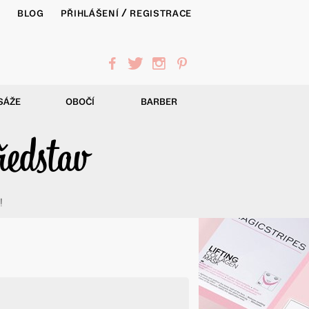
/
Y
BLOG
PŘIHLÁŠENÍ
REGISTRACE
f
t
i
p
SÁŽE
OBOČÍ
BARBER
ředstav
!