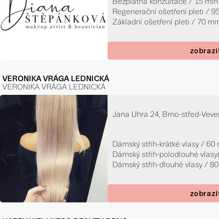
Bezplatná konzultace / 15 min
Regenerační ošetření pleti / 9
Základní ošetření pleti / 70 mi
zobrazi
VERONIKA VRÁGA LEDNICKÁ
VERONIKA VRÁGA LEDNICKÁ
Jana Uhra 24, Brno-střed-Veve
Dámský střih-krátké vlasy / 60
Dámský střih-polodlouhé vlasy(
Dámský střih-dlouhé vlasy / 8
zobrazi