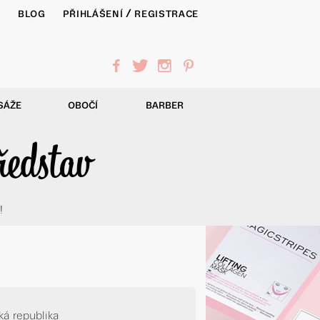
/
Y
BLOG
PŘIHLÁŠENÍ
REGISTRACE
f
t
i
p
SÁŽE
OBOČÍ
BARBER
ředstav
!
ká republika