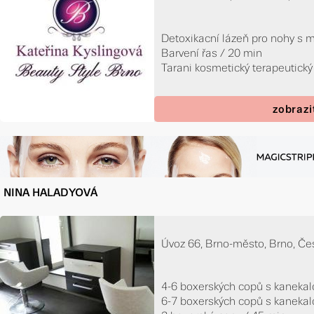
Detoxikacní lázeň pro nohy s 
Barvení řas / 20 min
Tarani kosmetický terapeutický r
zobrazi
NINA HALADYOVÁ
Úvoz 66, Brno-město, Brno, Če
4-6 boxerských copů s kaneka
6-7 boxerských copů s kaneka