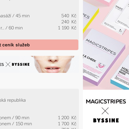
masáží / 45 min
540 Kč
240 Kč
...
/ 60 min
1 190 Kč
t ceník služeb
ská republika
lonem / 90 min
1 200 Kč
lonem / 150 min
1 700 Kč