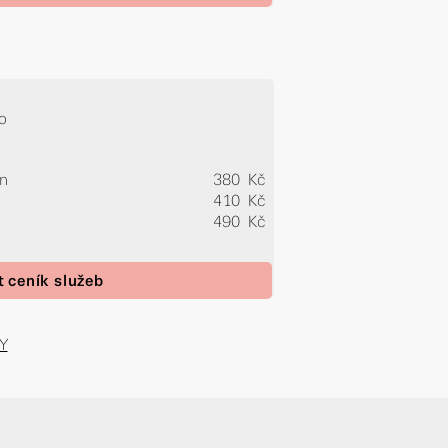
o
in
380 Kč
410 Kč
490 Kč
t ceník služeb
Y