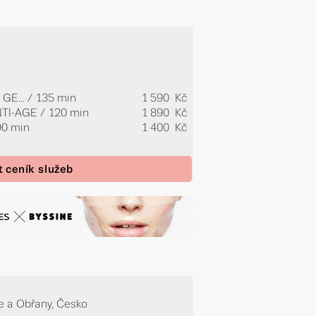
GE...
/ 135 min
1 590 Kč
NTI-AGE / 120 min
1 890 Kč
90 min
1 400 Kč
t ceník služeb
e a Obřany, Česko