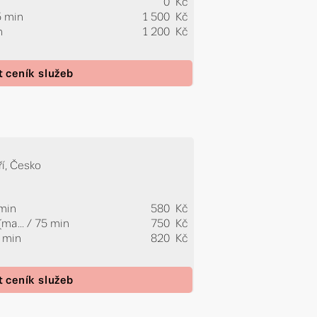
0 Kč
5 min
1 500 Kč
n
1 200 Kč
t ceník služeb
ří, Česko
 min
580 Kč
ma...
/ 75 min
750 Kč
0 min
820 Kč
t ceník služeb