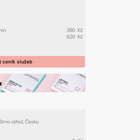
min
390 Kč
620 Kč
t ceník služeb
-Brno-střed, Česko