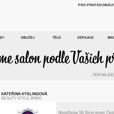
PRO PROFESIONÁL
SY
OBLIČEJ
TĚLO
DEPILACE
MA
e salon podle Vašich p
...TEN NAJDE
KATEŘINA KYSLINGOVÁ
BEAUTY STYLE BRNO
Nováčkova 58, Brno-sever, Čes