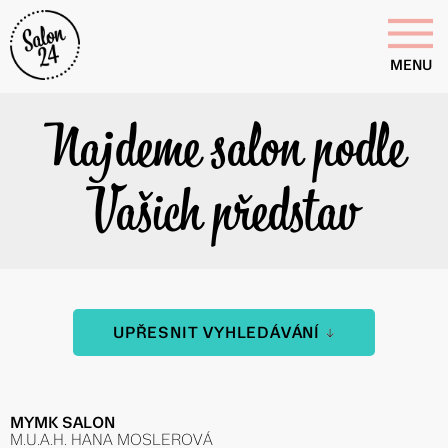
MENU
Najdeme salon podle
Vašich představ
UPŘESNIT VYHLEDÁVÁNÍ
MYMK SALON
M.U.A.H. HANA MOSLEROVÁ