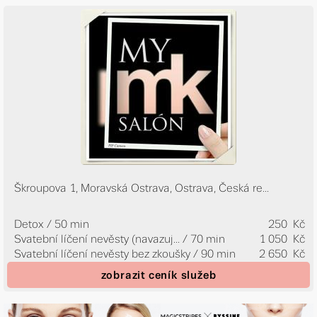
Škroupova 1, Moravská Ostrava, Ostrava, Česká re...
Detox / 50 min
250 Kč
Svatební líčení nevěsty (navazuj...
/ 70 min
1 050 Kč
Svatební líčení nevěsty bez zkoušky / 90 min
2 650 Kč
zobrazit ceník služeb