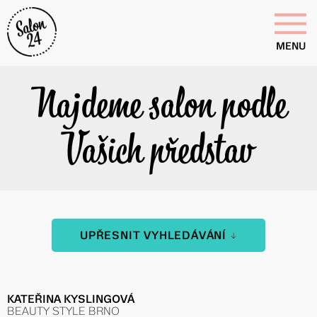
MENU
Najdeme salon podle
Vašich představ
UPŘESNIT VYHLEDÁVÁNÍ
KATEŘINA KYSLINGOVÁ
BEAUTY STYLE BRNO