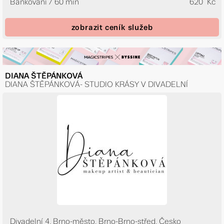
Baňkování / 60 min
620 Kč
zobrazit ceník služeb
DIANA ŠTĚPÁNKOVÁ
DIANA ŠTĚPÁNKOVÁ- STUDIO KRÁSY V DIVADELNÍ
Divadelní 4, Brno-město, Brno-Brno-střed, Česko