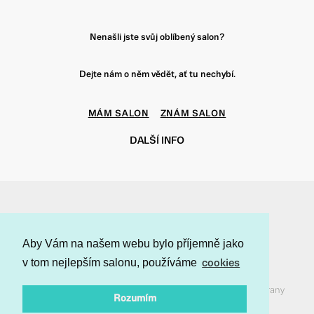
Nenašli jste svůj oblíbený salon?
Dejte nám o něm vědět, ať tu nechybí.
MÁM SALON
ZNÁM SALON
DALŠÍ INFO
f
t
i
p
Aby Vám na našem webu bylo příjemně jako
v tom nejlepším salonu, používáme
cookies
Salon24 © 2018 všechna práva vyhrazena. Provozuje Style
Management s.r.o., zde si můžete přečíst naše
Podmínky ochrany
Rozumím
soukromí
,
Všeobecné obchodní podmínky
a
Cookie Policy
.