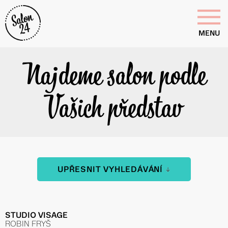
MENU
Najdeme salon podle
Vašich představ
UPŘESNIT VYHLEDÁVÁNÍ
STUDIO VISAGE
ROBIN FRYŠ