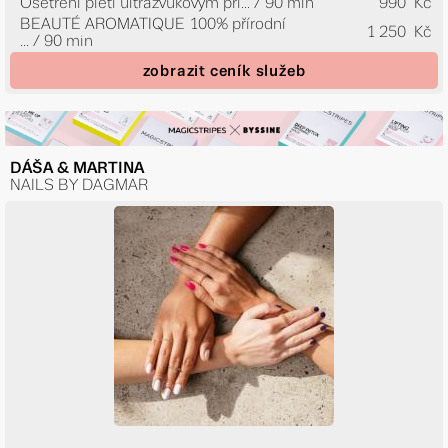
Ošetření pleti ultrazvukovým pří...
/ 90 min
990 Kč
BEAUTÉ AROMATIQUE 100% přírodní
1 250 Kč
...
/ 90 min
zobrazit ceník služeb
DÁŠA & MARTINA
NAILS BY DAGMAR