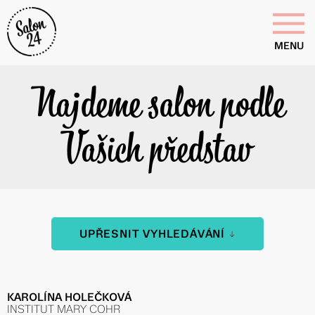
MENU
Najdeme salon podle
Vašich představ
UPŘESNIT VYHLEDÁVÁNÍ
KAROLÍNA HOLEČKOVÁ
INSTITUT MARY COHR