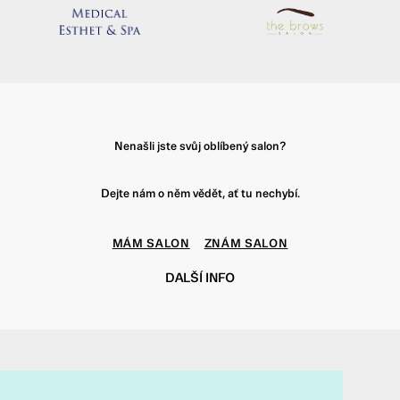
Nenašli jste svůj oblíbený salon?
Dejte nám o něm vědět, ať tu nechybí.
MÁM SALON
ZNÁM SALON
DALŠÍ INFO
f
t
i
p