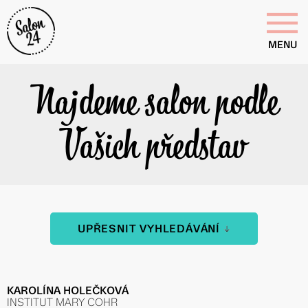
MENU
Najdeme salon podle
Vašich představ
UPŘESNIT VYHLEDÁVÁNÍ
KAROLÍNA HOLEČKOVÁ
INSTITUT MARY COHR