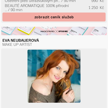
Ošetření pleti ultrazvukovým pří...
/ 90 min
990 Kč
BEAUTÉ AROMATIQUE 100% přírodní
1 250 Kč
...
/ 90 min
zobrazit ceník služeb
EVA NEUBAUEROVÁ
MAKE UP ARTIST