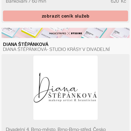
Baňkování / 60 min
620 Kč
zobrazit ceník služeb
DIANA ŠTĚPÁNKOVÁ
DIANA ŠTĚPÁNKOVÁ- STUDIO KRÁSY V DIVADELNÍ
Divadelní 4, Brno-město, Brno-Brno-střed, Česko