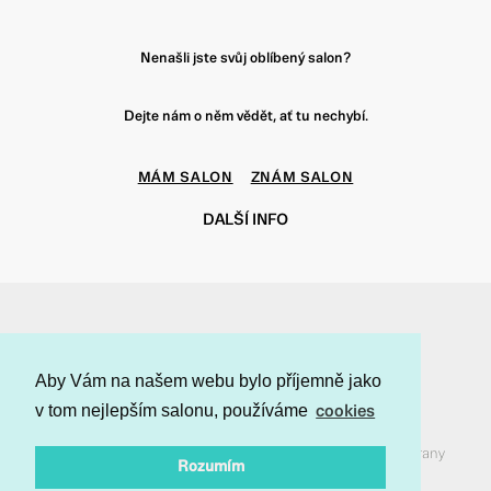
Nenašli jste svůj oblíbený salon?
Dejte nám o něm vědět, ať tu nechybí.
MÁM SALON
ZNÁM SALON
DALŠÍ INFO
f
t
i
p
Aby Vám na našem webu bylo příjemně jako
v tom nejlepším salonu, používáme
cookies
Salon24 © 2018 všechna práva vyhrazena. Provozuje Style
Management s.r.o., zde si můžete přečíst naše
Podmínky ochrany
Rozumím
soukromí
,
Všeobecné obchodní podmínky
a
Cookie Policy
.