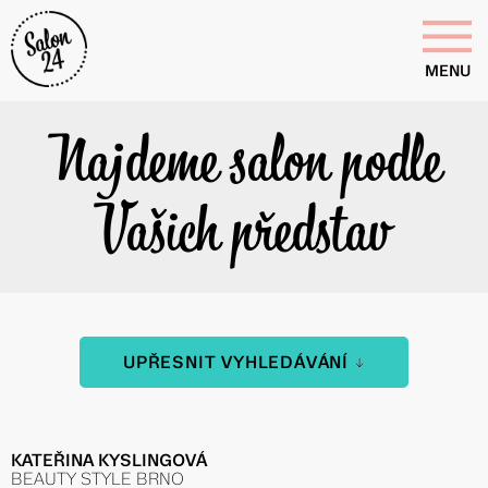
MENU
Najdeme salon podle
Vašich představ
UPŘESNIT VYHLEDÁVÁNÍ
KATEŘINA KYSLINGOVÁ
BEAUTY STYLE BRNO