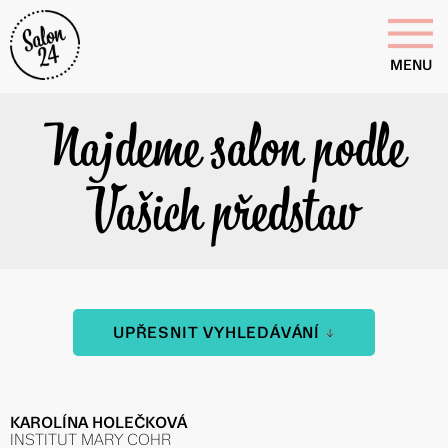
MENU
Najdeme salon podle
Vašich představ
UPŘESNIT VYHLEDÁVÁNÍ
KAROLÍNA HOLEČKOVÁ
INSTITUT MARY COHR