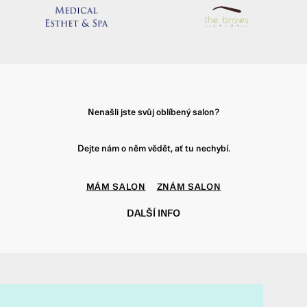
Nenašli jste svůj oblíbený salon?
Dejte nám o něm vědět, ať tu nechybí.
MÁM SALON
ZNÁM SALON
DALŠÍ INFO
f
t
i
p