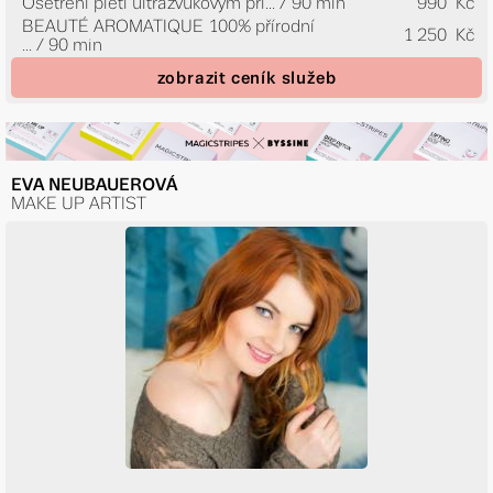
Ošetření pleti ultrazvukovým pří...
/ 90 min
990 Kč
BEAUTÉ AROMATIQUE 100% přírodní
1 250 Kč
...
/ 90 min
zobrazit ceník služeb
EVA NEUBAUEROVÁ
MAKE UP ARTIST