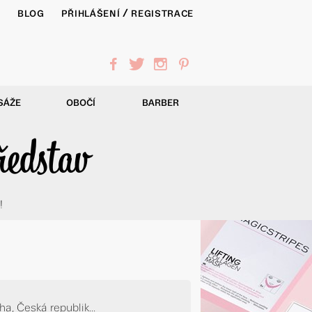
/
Y
BLOG
PŘIHLÁŠENÍ
REGISTRACE
f
t
i
p
SÁŽE
OBOČÍ
BARBER
ředstav
!
a, Česká republik...