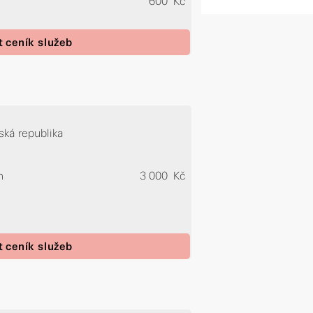
600 Kč
t ceník služeb
ská republika
n
3 000 Kč
t ceník služeb