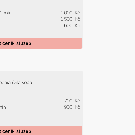
90 min
1 000 Kč
n
1 500 Kč
600 Kč
t ceník služeb
hia (vila yoga l...
700 Kč
min
900 Kč
t ceník služeb