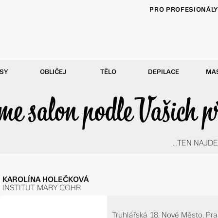
PRO PROFESIONÁL
SY
OBLIČEJ
TĚLO
DEPILACE
MA
e salon podle Vašich p
...TEN NAJDE
KAROLÍNA HOLEČKOVÁ
INSTITUT MARY COHR
Truhlářská 18, Nové Město, Prah