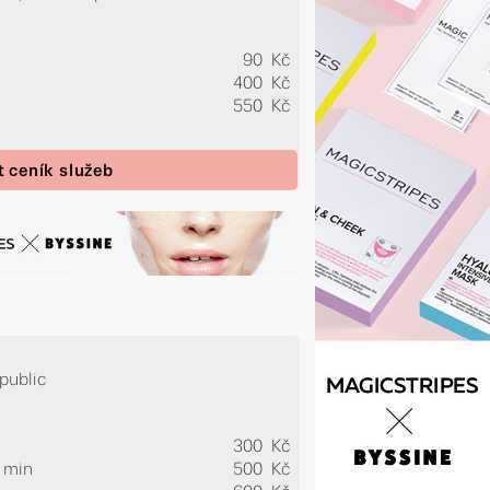
90 Kč
400 Kč
550 Kč
t ceník služeb
public
300 Kč
0 min
500 Kč