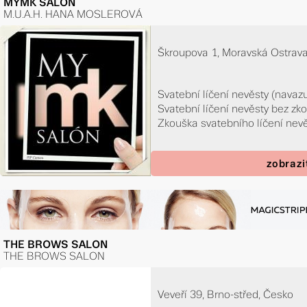
MYMK SALON
M.U.A.H. HANA MOSLEROVÁ
Škroupova 1, Moravská Ostrava,
Svatební líčení nevěsty (navazuj
Svatební líčení nevěsty bez zk
Zkouška svatebního líčení nev
zobrazi
THE BROWS SALON
THE BROWS SALON
Veveří 39, Brno-střed, Česko