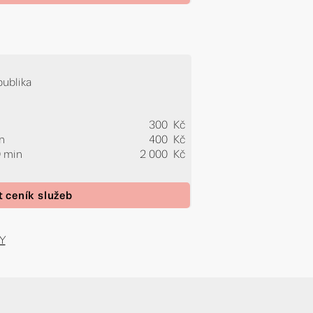
publika
300 Kč
in
400 Kč
0 min
2 000 Kč
t ceník služeb
Y