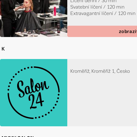
Líčení denní / 30 min
Svatební líčení / 120 min
Extravagantní líčení / 120 min
zobrazi
K
Kroměříž, Kroměříž 1, Česko