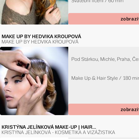
Svatební líčení / 60 min
zobrazi
MAKE UP BY HEDVIKA KROUPOVÁ
MAKE UP BY HEDVIKA KROUPOVÁ
Pod Stárkou, Michle, Praha, Če
Make Up & Hair Style / 180 mi
zobrazi
KRISTÝNA JELÍNKOVÁ MAKE-UP | HAIR...
KRISTÝNA JELÍNKOVÁ - KOSMETIKA A VIZÁŽISTIKA