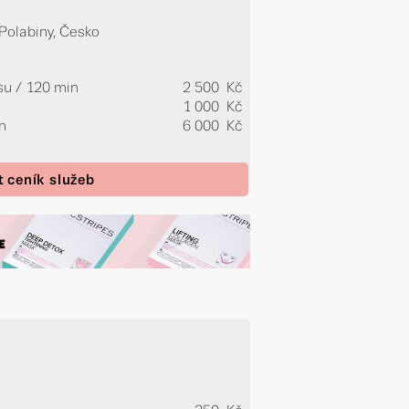
-Polabiny, Česko
esu / 120 min
2 500 Kč
1 000 Kč
in
6 000 Kč
t ceník služeb