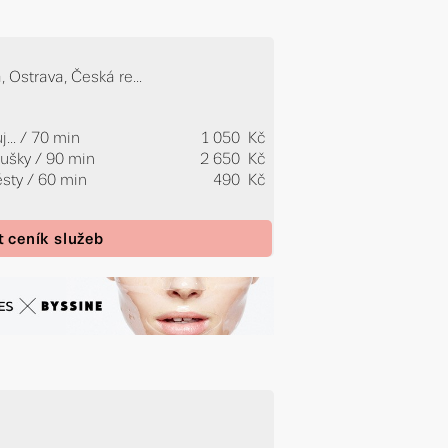
 Ostrava, Česká re...
...
/ 70 min
1 050 Kč
oušky / 90 min
2 650 Kč
ěsty / 60 min
490 Kč
t ceník služeb