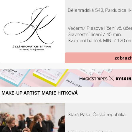
Bělehradská 542, Pardubice II
Večerní/ Plesové líčení vč. úč
Slavnostní líčení / 45 min
Svatební balíček MINI / 120 m
zobrazi
MAKE-UP ARTIST MARIE HITKOVÁ
Stará Paka, Česká republika