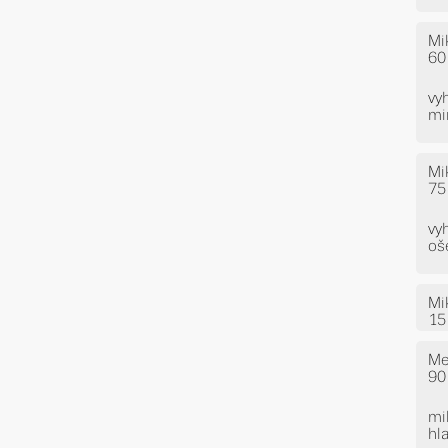
Mi
60
vy
mi
Mi
75
vy
oš
Mi
15
Me
90
mi
hl