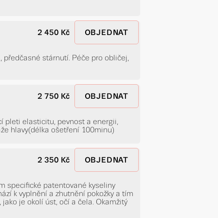
2 450 Kč
OBJEDNAT
předčasné stárnutí. Péče pro obličej,
2 750 Kč
OBJEDNAT
pleti elasticitu, pevnost a energii,
áže hlavy(délka ošetření 100minu)
2 350 Kč
OBJEDNAT
m specifické patentované kyseliny
ází k vyplnění a zhutnění pokožky a tím
jako je okolí úst, očí a čela. Okamžitý