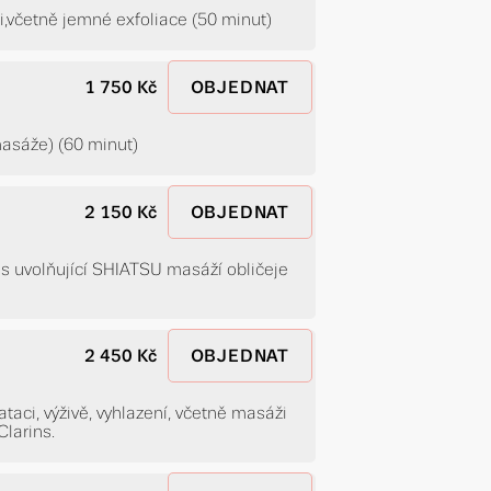
i,včetně jemné exfoliace (50 minut)
1 750 Kč
OBJEDNAT
masáže) (60 minut)
2 150 Kč
OBJEDNAT
ci s uvolňující SHIATSU masáží obličeje
2 450 Kč
OBJEDNAT
taci, výživě, vyhlazení, včetně masáži
larins.