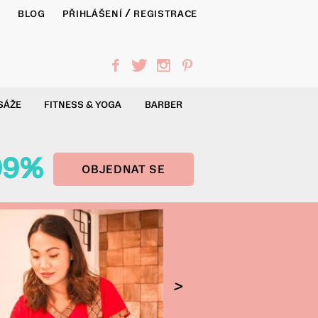
/
Y
BLOG
PŘIHLÁŠENÍ
REGISTRACE
f
t
i
p
SÁŽE
FITNESS & YOGA
BARBER
99%
OBJEDNAT SE
>