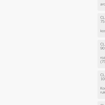
ar
CL
75
ko
CL
90
ro
(7
CL
10
Ko
ru