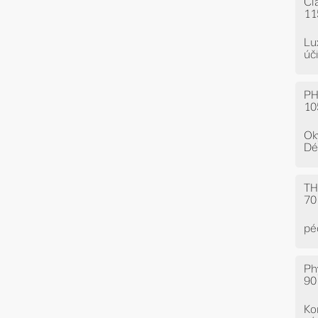
Cl
11
Lu
úč
PH
10
Ok
Dé
TH
70
pé
Ph
90
Ko