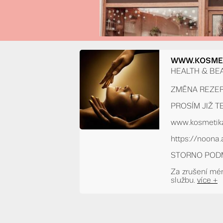
WWW.KOSMETI
HEALTH & BEA
ZMĚNA REZER
PROSÍM JIŽ T
www.kosmetika
https://noona
STORNO PODM
Za zrušení mén
službu.
více +