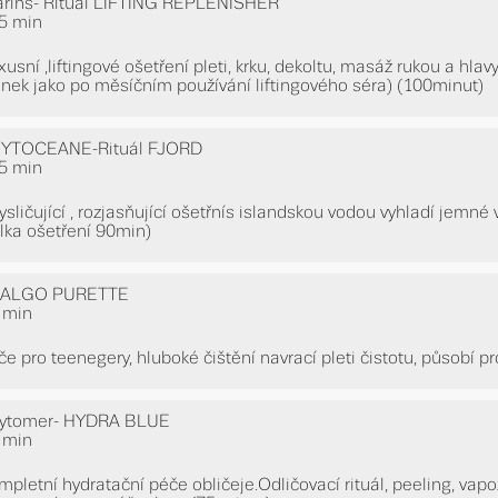
arins- Rituál LIFTING REPLENISHER
5 min
xusní ,liftingové ošetření pleti, krku, dekoltu, masáž rukou a hla
inek jako po měsíčním používání liftingového séra) (100minut)
YTOCEANE-Rituál FJORD
5 min
ysličující , rozjasňující ošetřnís islandskou vodou vyhladí jemné v
lka ošetření 90min)
ALGO PURETTE
 min
če pro teenegery, hluboké čištění navrací pleti čistotu, působí pr
ytomer- HYDRA BLUE
 min
mpletní hydratační péče obličeje.Odličovací rituál, peeling, vapo