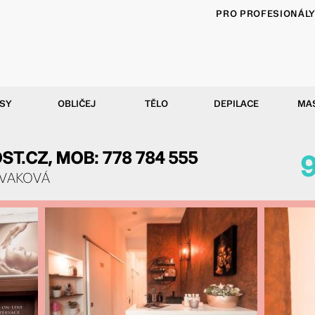
PRO PROFESIONÁL
SY
OBLIČEJ
TĚLO
DEPILACE
MA
.CZ, MOB: 778 784 555
KVAKOVÁ