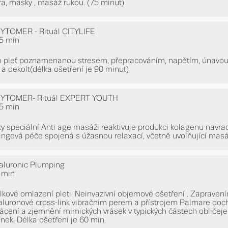
ra, masky , masáž rukou. (75 minut)
YTOMER - Rituál CITYLIFE
5 min
o pleť poznamenanou stresem, přepracováním, napětím, únavou, 
k a dekolt(délka ošetření je 90 minut)
YTOMER- Rituál EXPERT YOUTH
5 min
ky speciální Anti age masáži reaktivuje produkci kolagenu navrací 
ftingová péče spojená s úžasnou relaxací, včetně uvolňující mas
aluronic Plumping
 min
lkové omlazení pleti. Neinvazivní objemové ošetření . Zapravení
aluronové cross-link vibračním perem a přístrojem Palmare doch
rácení a zjemnění mimických vrásek v typických částech obličeje, 
inek. Délka ošetření je 60 min.