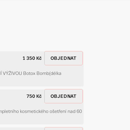
1 350 Kč
OBJEDNAT
 VÝŽIVOU Botox Bomb(délka
750 Kč
OBJEDNAT
ompletního kosmetického ošetření nad 60