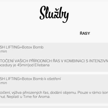
Služby
ŘASY
SH LIFTING+Botox Bomb
 min
TOČENÍ VAŠICH PŘÍRODNÍCH ŘAS V KOMBINACI S INTENZIVNÍ
ocedury je 45min)od Ellebana
SH LIFTING+Botox Bomb k ošetření
 min
točení, výživa přirozených řas, dodání objemu. Pouze v rámci k
nut. Neplatí u Time for Aroma.