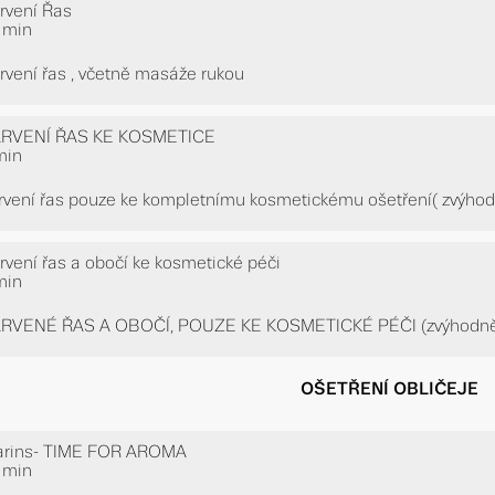
rvení Řas
 min
rvení řas , včetně masáže rukou
RVENÍ ŘAS KE KOSMETICE
min
rvení řas pouze ke kompletnímu kosmetickému ošetření( zvýho
rvení řas a obočí ke kosmetické péči
min
RVENÉ ŘAS A OBOČÍ, POUZE KE KOSMETICKÉ PÉČI (zvýhodně
OŠETŘENÍ OBLIČEJE
arins- TIME FOR AROMA
 min