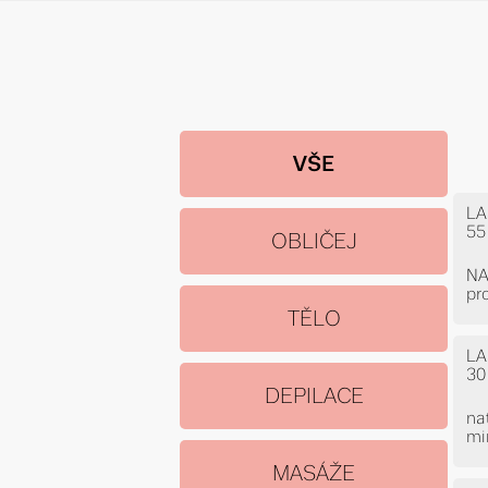
VŠE
LA
55
OBLIČEJ
NA
pr
TĚLO
LA
30
DEPILACE
na
mi
MASÁŽE