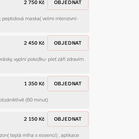
2 750 Kč
OBJEDNAT
vy, peptidová maska( velmi intenzivní-
2 450 Kč
OBJEDNAT
rásky, vyplní pokožku- pleť září zdravím.
1 350 Kč
OBJEDNAT
otizánětlivě (60 minut)
2 150 Kč
OBJEDNAT
zon( teplá mlha s essencí) , aplikace