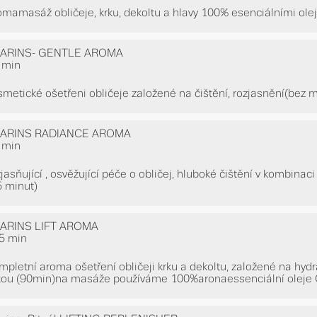
omamasáž obličeje, krku, dekoltu a hlavy 100% esenciálními olej
ARINS- GENTLE AROMA
 min
smetické ošetřeni obličeje založené na čištění, rozjasnění(bez 
ARINS RADIANCE AROMA
 min
zjasňující , osvěžující péče o obličej, hluboké čištění v kombina
5 minut)
ARINS LIFT AROMA
5 min
mpletní aroma ošetření obličeji krku a dekoltu, založené na hydra
kou (90min)na masáže používáme 100%aronaessenciální oleje C