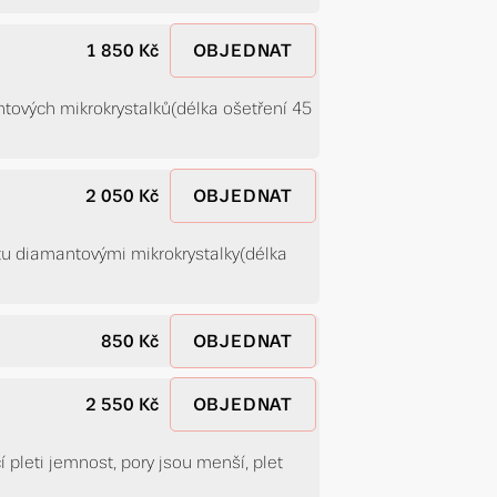
1 850 Kč
OBJEDNAT
antových mikrokrystalků(délka ošetření 45
2 050 Kč
OBJEDNAT
oltu diamantovými mikrokrystalky(délka
850 Kč
OBJEDNAT
2 550 Kč
OBJEDNAT
í pleti jemnost, pory jsou menší, plet