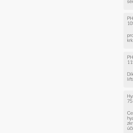
sé
PH
10
pr
kr
PH
11
Dí
li
Hy
75
Ce
hy
zk
úč