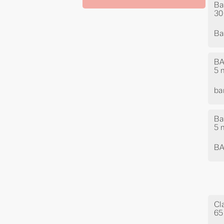
Ba
30
Ba
BA
5 
ba
Ba
5 
BA
Cl
65