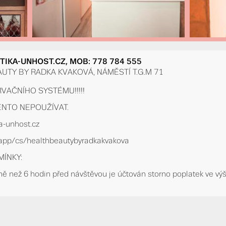
KA-UNHOST.CZ, MOB: 778 784 555
UTY BY RADKA KVAKOVÁ, NÁMĚSTÍ T.G.M 71
VAČNÍHO SYSTÉMU!!!!!
ENTO NEPOUŽÍVAT.
-unhost.cz
.app/cs/healthbeautybyradkakvakova
ÍNKY:
ě než 6 hodin před návštěvou je účtován storno poplatek ve výš