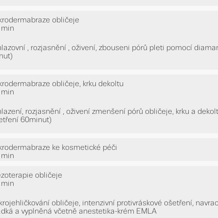
krodermabraze obličeje
 min
hlazovní , rozjasnění , oživení, zbouseni pórů pleti pomocí diam
nut)
krodermabraze obličeje, krku dekoltu
 min
hlazení, rozjasnění , oživení zmenšení pórů obličeje, krku a dek
etření 60minut)
krodermabraze ke kosmetické péči
 min
zoterapie obličeje
 min
krojehličkování obličeje, intenzivní protivráskové ošetření, navrac
adká a vyplněná včetně anestetika-krém EMLA